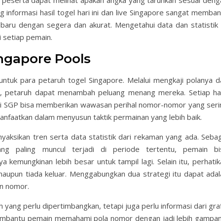
ni, peserta dapat melihat apakah angka yang taruhkan sesuai deng
ing informasi hasil togel hari ini dan live Singapore sangat memba
baru dengan segera dan akurat. Mengetahui data dan statistik i
 setiap pemain.
ngapore Pools
untuk para petaruh togel Singapore. Melalui mengkaji polanya d
a, petaruh dapat menambah peluang menang mereka. Setiap has
si SGP bisa memberikan wawasan perihal nomor-nomor yang seri
manfaatkan dalam menyusun taktik permainan yang lebih baik.
yaksikan tren serta data statistik dari rekaman yang ada. Sebag
ng paling muncul terjadi di periode tertentu, pemain bi
 kemungkinan lebih besar untuk tampil lagi. Selain itu, perhatik
maupun tiada keluar. Menggabungkan dua strategi itu dapat adal
an nomor.
 yang perlu dipertimbangkan, tetapi juga perlu informasi dari gra
embantu pemain memahami pola nomor dengan jadi lebih gampan