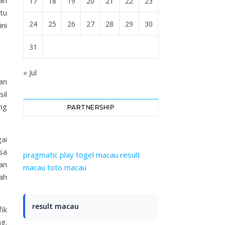
an
17
18
19
20
21
22
23
ntu
24
25
26
27
28
29
30
ni
31
« Jul
an
il
ng
PARTNERSHIP
ai
sa
pragmatic play
togel macau
result
an
macau
toto macau
ah
result macau
fik
g.