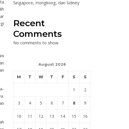
rta
Singapore, Hongkong, dan Sidney
ih
ar
Recent
gi
Comments
No comments to show.
ni
an
August 2026
an
M
T
W
T
F
S
S
a-
1
2
a.
8
an
3
4
5
6
7
9
10
11
12
13
14
15
16
ah