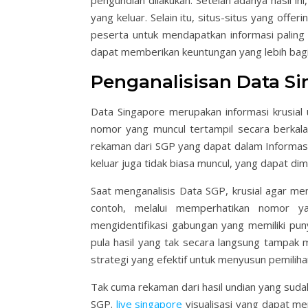
pengundian dilakukan. Setelah adanya hasil i
yang keluar. Selain itu, situs-situs yang offer
peserta untuk mendapatkan informasi paling 
dapat memberikan keuntungan yang lebih bagi
Penganalisisan Data Si
Data Singapore merupakan informasi krusial 
nomor yang muncul tertampil secara berkal
rekaman dari SGP yang dapat dalam Informa
keluar juga tidak biasa muncul, yang dapat di
Saat menganalisis Data SGP, krusial agar men
contoh, melalui memperhatikan nomor ya
mengidentifikasi gabungan yang memiliki punya
pula hasil yang tak secara langsung tampak 
strategi yang efektif untuk menyusun pemilih
Tak cuma rekaman dari hasil undian yang sudah
SGP.
live singapore
visualisasi yang dapat m