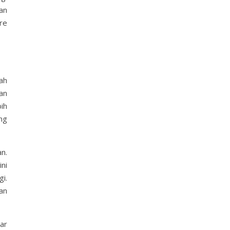
an
re
ah
an
bih
ng
n.
ni
i.
an
ar