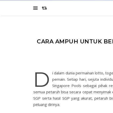
CARA AMPUH UNTUK BER
D
i dalam dunia permainan lotto, toge
pemain. Setiap hari, sejuta indiv
Singapore Pools sebagai pihak re
semua petaruh bisa secara cepat menyimak ev
SGP serta hasil SGP yang akurat, petaruh 
peluang dirinya.