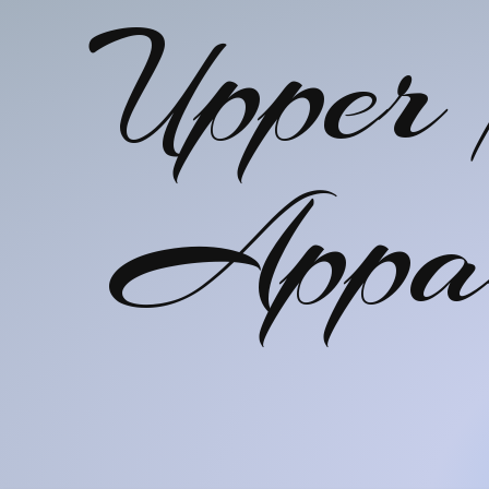
Upper 
Appar