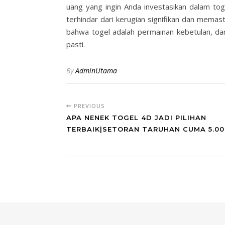
uang yang ingin Anda investasikan dalam to
terhindar dari kerugian signifikan dan memas
bahwa togel adalah permainan kebetulan, dan
pasti.
By
AdminUtama
PREVIOUS
APA NENEK TOGEL 4D JADI PILIHAN
TERBAIK|SETORAN TARUHAN CUMA 5.00